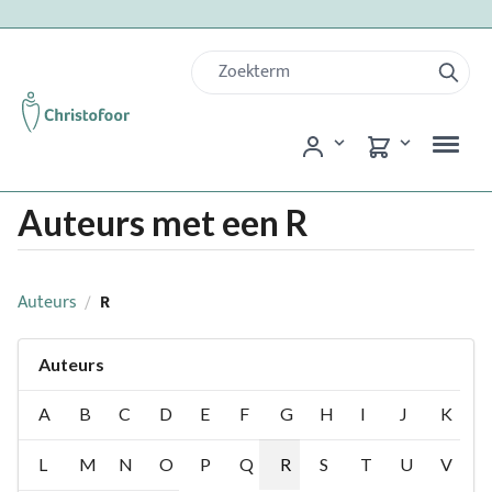
Auteurs met een R
Auteurs
R
/
Auteurs
A
B
C
D
E
F
G
H
I
J
K
L
M
N
O
P
Q
R
S
T
U
V