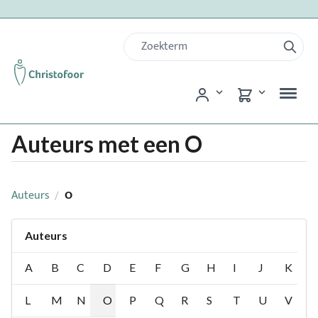
Auteurs met een O
Auteurs
O
/
Auteurs
A
B
C
D
E
F
G
H
I
J
K
L
M
N
O
P
Q
R
S
T
U
V