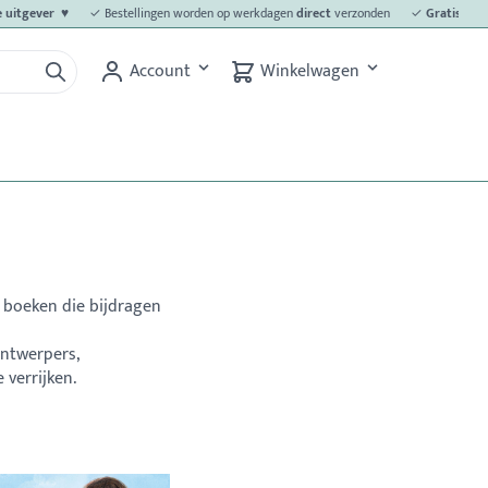
itgever ♥
✓ Bestellingen worden op werkdagen
direct
verzonden
✓
Gratis
verzendi
Account
Winkelwagen
 boeken die bijdragen
ontwerpers,
verrijken.