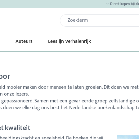
✓ Direct kopen
bij de u
Auteurs
Leeslijn Verhalenrijk
oor
reld mooier maken door mensen te laten groeien. Dit doen we met
n onze lezers.
r gepassioneerd. Samen met een gevarieerde groep zelfstandige 
s doen we elke dag ons best het Nederlandse boekenlandschap te 
t kwaliteit
rbeeldingskracht en speelsheid. De boeken die wij