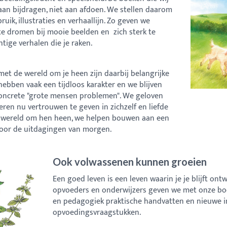
an bijdragen, niet aan afdoen. We stellen daarom
uik, illustraties en verhaallijn. Zo geven we
te dromen bij mooie beelden en zich sterk te
tige verhalen die je raken.
et de wereld om je heen zijn daarbij belangrijke
ebben vaak een tijdloos karakter en we blijven
concrete "grote mensen problemen". We geloven
eren nu vertrouwen te geven in zichzelf en liefde
e wereld om hen heen, we helpen bouwen aan een
 voor de uitdagingen van morgen.
Ook volwassenen kunnen groeien
Een goed leven is een leven waarin je je blijft ont
opvoeders en onderwijzers geven we met onze bo
en pedagogiek praktische handvatten en nieuwe in
opvoedingsvraagstukken.