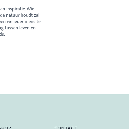
an inspiratie. Wie
 de natuur houdt zal
pen we ieder mens te
ang tussen leven en
nds.
SHOP
CONTACT