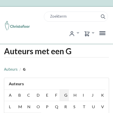
Auteurs met een G
Auteurs
G
/
Auteurs
A
B
C
D
E
F
G
H
I
J
K
L
M
N
O
P
Q
R
S
T
U
V