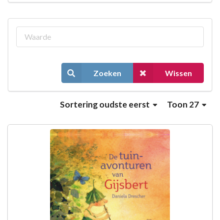
Zoeken
Wissen
Sortering
oudste eerst
Toon 27