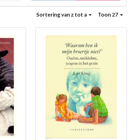
Sortering
van z tot a
Toon 27