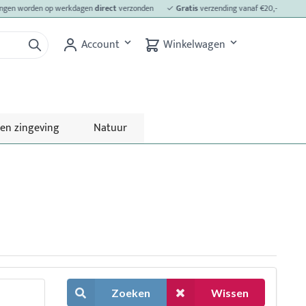
gen worden op werkdagen
direct
verzonden
✓
Gratis
verzending vanaf €20,-
✓
Laag
Account
Winkelwagen
 en zingeving
Natuur
Zoeken
Wissen