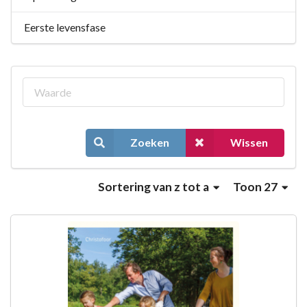
Eerste levensfase
Zoeken
Wissen
Sortering
van z tot a
Toon 27