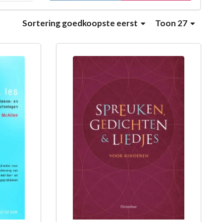
Sortering
goedkoopste eerst
Toon 27