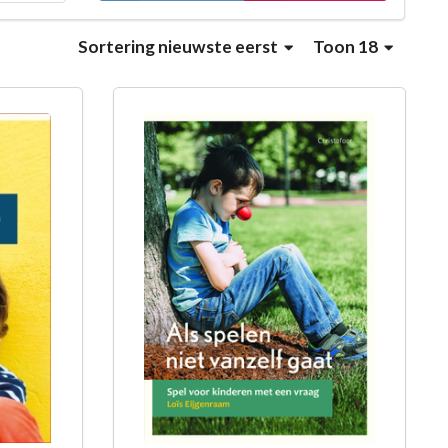
Sortering
nieuwste eerst
Toon 18