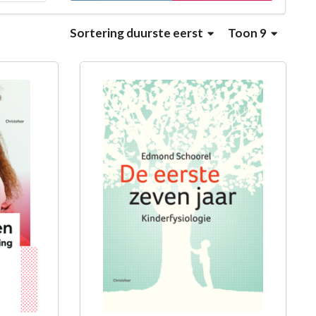
Sortering
duurste eerst
Toon 9