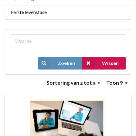
Eerste levensfase
Zoeken
Wissen
Sortering
van z tot a
Toon 9