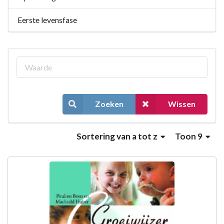
Eerste levensfase
Zoeken
Wissen
Sortering
van a tot z
Toon 9