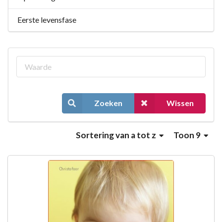
Eerste levensfase
Zoeken
Wissen
Sortering
van a tot z
Toon 9