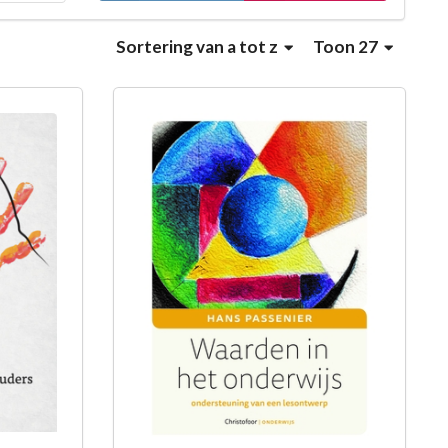
Sortering
van a tot z
Toon 27