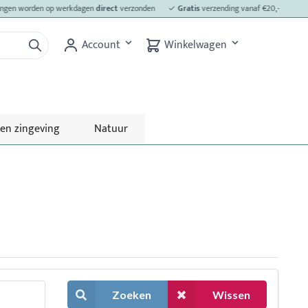
gen worden op werkdagen
direct
verzonden
✓
Gratis
verzending vanaf €20,-
✓
Laag
Account
Winkelwagen
 en zingeving
Natuur
Zoeken
Wissen