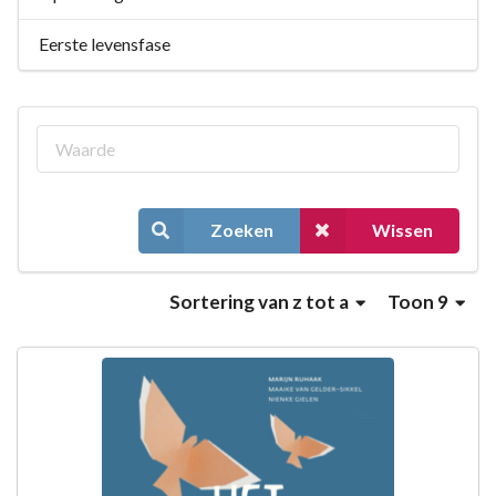
Eerste levensfase
Zoeken
Wissen
Sortering
van z tot a
Toon 9