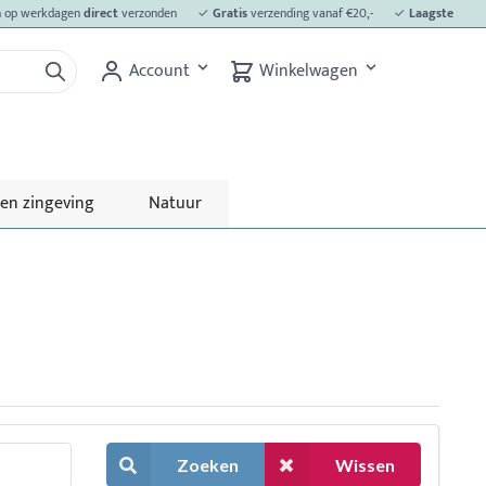
op werkdagen
direct
verzonden
✓
Gratis
verzending vanaf €20,-
✓
Laagste prijs
voo
Account
Winkelwagen
 en zingeving
Natuur
Zoeken
Wissen