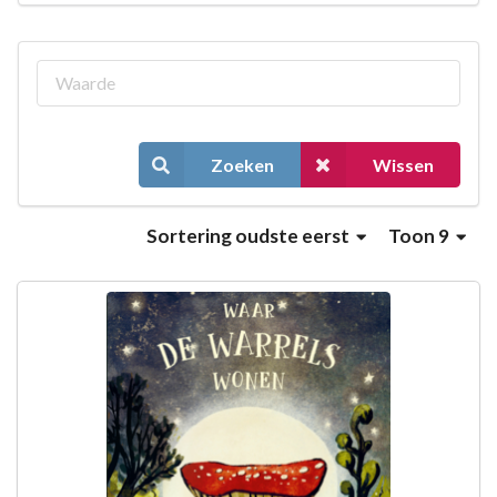
Zoeken
Wissen
Sortering
oudste eerst
Toon 9