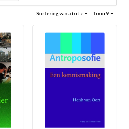
Sortering
van a tot z
Toon 9