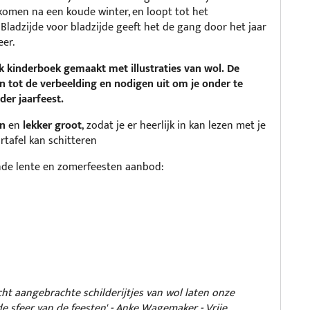
 komen na een koude winter, en loopt tot het
 Bladzijde voor bladzijde geeft het de gang door het jaar
eer.
iek kinderboek gemaakt met illustraties van wol. De
n tot de verbeelding en nodigen uit om je onder te
der jaarfeest.
on
en
lekker groot
, zodat je er heerlijk in kan lezen met je
rtafel kan schitteren
nde lente en zomerfeesten aanbod:
cht aangebrachte schilderijtjes van wol laten onze
 sfeer van de feesten' - Anke Wagemaker - Vrije