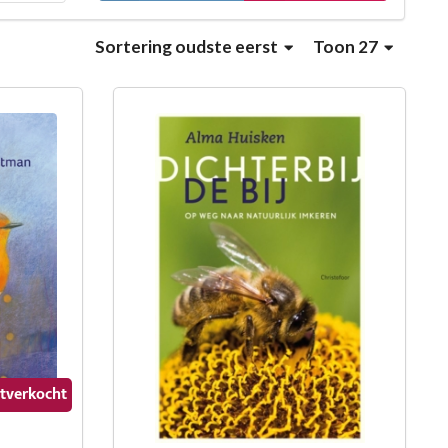
Sortering
oudste eerst
Toon 27
uitverkocht