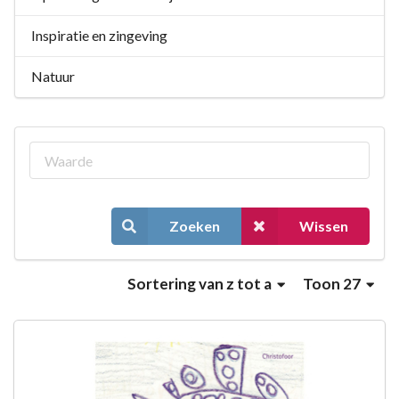
Inspiratie en zingeving
Natuur
Zoeken
Wissen
Sortering
van z tot a
Toon 27