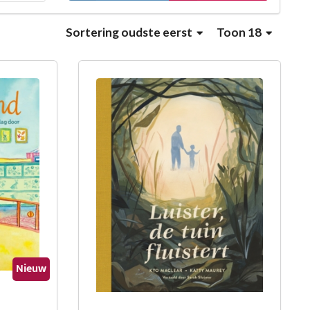
Sortering
oudste eerst
Toon 18
Nieuw