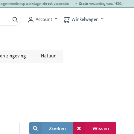
ngen worden op werkdagen
direct
verzonden
✓
Gratis
verzending vanaf €20,-
✓
La
Account
Winkelwagen
 en zingeving
Natuur
Zoeken
Wissen